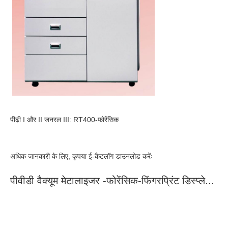
पीढ़ी I और II जनरल III: RT400-फोरेंसिक
अधिक जानकारी के लिए, कृपया ई-कैटलॉग डाउनलोड करेंः
पीवीडी वैक्यूम मेटालाइजर -फोरेंसिक-फिंगरप्रिंट डिस्प्ले...