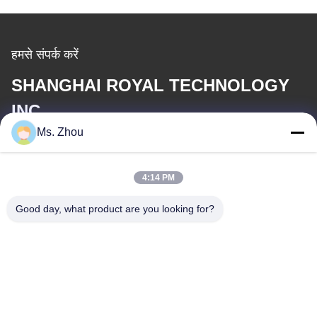
हमसे संपर्क करें
SHANGHAI ROYAL TECHNOLOGY
INC.
Ms. Zhou
ईमेल
service@royaltec.com.cn
4:14 PM
Good day, what product are you looking for?
हमारा पता
पता
819 # सोंगवीई रोड (एन), सिंगापुर औद्योगिक ज़ोन, शांग हैई, चीन 201613
टेलीफोन