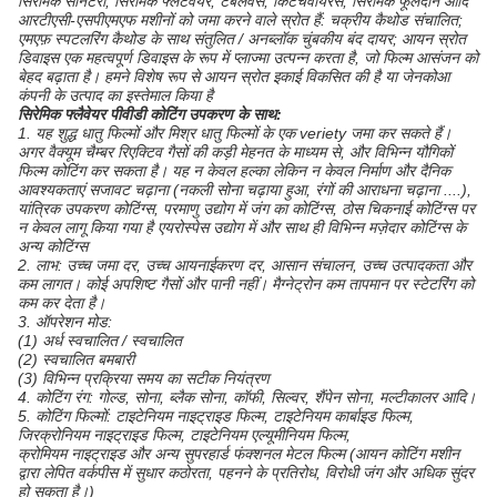
सिरेमिक सैनिटरी, सिरेमिक फ्लैटेवेयर, टेबलवेर्स, किटचेवायरस, सिरेमिक फूलदान आदि
आरटीएसी-एसपीएमएफ मशीनों को जमा करने वाले स्रोत हैं: चक्रीय कैथोड संचालित;
एमएफ़ स्पटलरिंग कैथोड के साथ संतुलित / अनब्लॉक चुंबकीय बंद दायर; आयन स्रोत
डिवाइस एक महत्वपूर्ण डिवाइस के रूप में प्लाज्मा उत्पन्न करता है, जो फिल्म आसंजन को
बेहद बढ़ाता है। हमने विशेष रूप से आयन स्रोत इकाई विकसित की है या जेनकोआ
कंपनी के उत्पाद का इस्तेमाल किया है
सिरेमिक फ्लैवेयर पीवीडी कोटिंग उपकरण के साथ:
1. यह शुद्ध धातु फिल्मों और मिश्र धातु फिल्मों के एक veriety जमा कर सकते हैं।
अगर वैक्यूम चैम्बर रिएक्टिव गैसों की कड़ी मेहनत के माध्यम से, और विभिन्न यौगिकों
फिल्म कोटिंग कर सकता है। यह न केवल हल्का लेकिन न केवल निर्माण और दैनिक
आवश्यकताएं सजावट चढ़ाना (नकली सोना चढ़ाया हुआ, रंगों की आराधना चढ़ाना ....),
यांत्रिक उपकरण कोटिंग्स, परमाणु उद्योग में जंग का कोटिंग्स, ठोस चिकनाई कोटिंग्स पर
न केवल लागू किया गया है एयरोस्पेस उद्योग में और साथ ही विभिन्न मज़ेदार कोटिंग्स के
अन्य कोटिंग्स
2. लाभ: उच्च जमा दर, उच्च आयनाईकरण दर, आसान संचालन, उच्च उत्पादकता और
कम लागत। कोई अपशिष्ट गैसों और पानी नहीं। मैग्नेट्रोन कम तापमान पर स्टेटरिंग को
कम कर देता है।
3. ऑपरेशन मोड:
(1) अर्ध स्वचालित / स्वचालित
(2) स्वचालित बमबारी
(3) विभिन्न प्रक्रिया समय का सटीक नियंत्रण
4. कोटिंग रंग: गोल्ड, सोना, ब्लैक सोना, कॉफी, सिल्वर, शैंपेन सोना, मल्टीकालर आदि।
5. कोटिंग फिल्मों: टाइटेनियम नाइट्राइड फिल्म, टाइटेनियम कार्बाइड फिल्म,
जिरक्रोनियम नाइट्राइड फिल्म, टाइटेनियम एल्यूमीनियम फिल्म,
क्रोमियम नाइट्राइड और अन्य सुपरहार्ड फंक्शनल मेटल फिल्म (आयन कोटिंग मशीन
द्वारा लेपित वर्कपीस में सुधार कठोरता, पहनने के प्रतिरोध, विरोधी जंग और अधिक सुंदर
हो सकता है।)