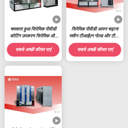
चमकता हुआ सिरेमिक पीवीडी
सिरेमिक पीवीडी आयन चढ़ाना
कोटिंग उपकरण सिरेमिक और
मशीन टीआईएन गोल्ड और टीआई
कांच के बने पदार्थ पर टाइटेनियम
सिल्वर सिरेमिक कोटिंग्स
सबसे अच्छी कीमत पाएं
ऑक्साइड चढ़ाना
सबसे अच्छी कीमत पाएं