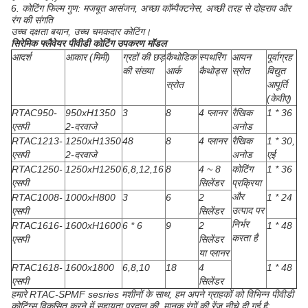
6. कोटिंग फिल्म गुण: मजबूत आसंजन, अच्छा कॉम्पैक्टनेस, अच्छी तरह से दोहराव और
रंग की संगति
उच्च दक्षता बयान, उच्च चमकदार कोटिंग।
सिरेमिक फ्लैवेयर पीवीडी कोटिंग उपकरण
मॉडल
आदर्श
आकार (मिमी)
ग्रहों की छड़
कैथोडिक
स्पथरिंग
आयन
पूर्वाग्रह
की संख्या
आर्क
कैथोड्स
स्रोत
विद्युत
स्रोत
आपूर्ति
(केवीए)
RTAC950-
950xH1350
3
8
4 प्लानर
रैखिक
1 * 36
एसपी
2-दरवाजे
अनोड
RTAC1213-
1250xH1350
48
8
4 प्लानर
रैखिक
1 * 30,
एसपी
2-दरवाजे
अनोड
एई
RTAC1250-
1250xH1250
6,8,12,16
8
4 ~ 8
कोटिंग
1 * 36
एसपी
सिलेंडर
प्रक्रिया
और
RTAC1008-
1000xH800
3
6
2
1 * 24
उत्पाद पर
एसपी
सिलेंडर
निर्भर
RTAC1616-
1600xH1600
6 * 6
9
2
1 * 48
करता है
एसपी
सिलेंडर
या प्लानर
RTAC1618-
1600x1800
6,8,10
18
4
1 * 48
एसपी
सिलेंडर
हमारे RTAC-SPMF sesries मशीनों के साथ, हम अपने ग्राहकों को विभिन्न पीवीडी
कोटिंग्स विकसित करने में सहायता प्रदान की, मानक रंगों की रेंज नीचे दी गई है: