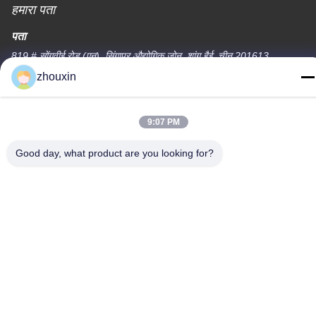
हमारा पता
पता
819 # सोंगवीई रोड (एन), सिंगापुर औद्योगिक ज़ोन, शांग हैई, चीन 201613
zhouxin
टेलीफोन
86-21-37635838
9:07 PM
Good day, what product are you looking for?
गोपनीयता नीति
|
साइटमैप
चीन अच्छी गुणवत्ता पीवीडी वैक्यूम कोटिंग मशीन आपूर्तिकर्ता. कॉपीराइट © -2026
SHANGHAI ROYAL TECHNOLOGY INC. सभी अधिकार सुरक्षित हैं।