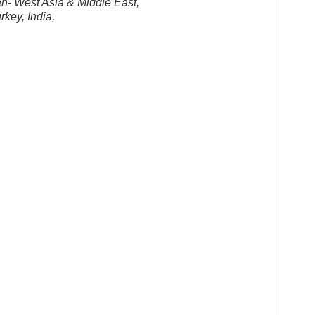
an- West Asia & Middle East, 
rkey, India, 