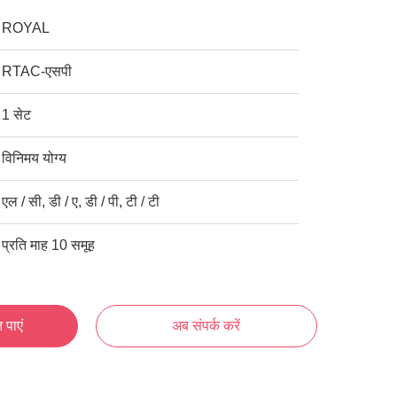
ROYAL
RTAC-एसपी
1 सेट
विनिमय योग्य
एल / सी, डी / ए, डी / पी, टी / टी
प्रति माह 10 समूह
 पाएं
अब संपर्क करें