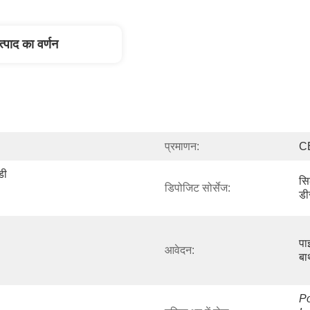
त्पाद का वर्णन
प्रमाणन:
C
ी 
सि
डिपोजिट सोर्सेज:
डी
पाइ
आवेदन:
बा
Po