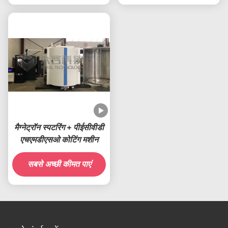
मैग्नेट्रॉन स्पटरिंग + पीईसीवीडी
एचएमडीएसओ कोटिंग मशीन
सबसे अच्छी कीमत पाएं