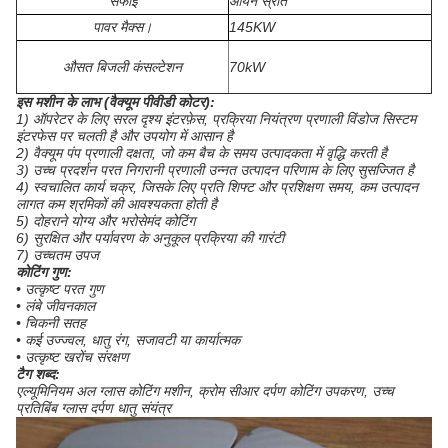
सफाई
आयन स्रोत
पावर मैक्स।
145KW
औसत बिजली कंसल्टेशन
70kW
इस मशीन के लाभ (वैक्यूम पीवीडी कोटर):
1) ऑपरेटर के लिए सरल दृश्य इंटरफ़ेस, प्रक्रिया नियंत्रण प्रणाली विंडोज सिस्टम
इंटरफेस पर चलती है और उपयोग में आसान है
2) वैक्यूम पंप प्रणाली दक्षता, जो कम बैच के समय उत्पादकता में वृद्धि करती है
3) उच्च प्रदर्शन परत निगरानी प्रणाली उन्नत उत्पादन परिणाम के लिए सुसज्जित है
4) स्वचालित कार्य चक्र, जिसके लिए प्रति शिफ्ट और प्रशिक्षण समय, कम उत्पादन
लागत कम श्रमिकों की आवश्यकता होती है
5) दोहराने योग्य और भरोसेमंद कोटिंग
6) सुरक्षित और पर्यावरण के अनुकूल प्रक्रिया की गारंटी
7) उच्चतम उपज
कोटिंग गुण:
• उत्कृष्ट परत गुण
• लंबे जीवनकाल
• चिकनी सतह
• कई उज्ज्वल, धातु रंग, सजावटी या कार्यात्मक
• उत्कृष्ट खरोंच संरक्षण
टैग शब्द:
एल्यूमिनियम अल ग्लास कोटिंग मशीन, क्रोम सीआर दर्पण कोटिंग उपकरण, उच्च
प्रतिबिंब ग्लास दर्पण धातु संयंत्र