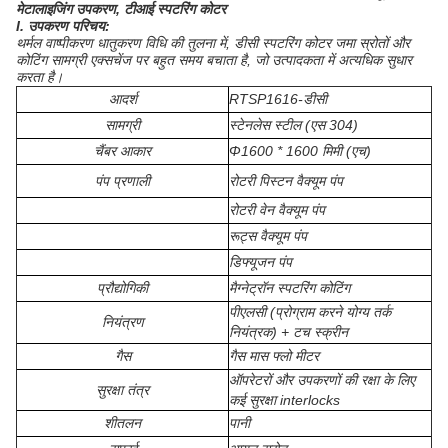
मेटालाइजिंग उपकरण, टीआई स्पटरिंग कोटर
I. उपकरण परिचय:
थर्मल वाष्पीकरण धातुकरण विधि की तुलना में, डीसी स्पटरिंग कोटर जमा स्रोतों और
कोटिंग सामग्री एक्सचेंज पर बहुत समय बचाता है, जो उत्पादकता में अत्यधिक सुधार
करता है।
आदर्श
RTSP1616-डीसी
सामग्री
स्टेनलेस स्टील (एस 304)
चैंबर आकार
Φ1600 * 1600 मिमी (एच)
पंप प्रणाली
रोटरी पिस्टन वैक्यूम पंप
रोटरी वेन वैक्यूम पंप
रूट्स वैक्यूम पंप
डिफ्यूजन पंप
प्रौद्योगिकी
मैग्नेट्रॉन स्पटरिंग कोटिंग
पीएलसी (प्रोग्राम करने योग्य तर्क
नियंत्रण
नियंत्रक) + टच स्क्रीन
गैस
गैस मास फ्लो मीटर
ऑपरेटरों और उपकरणों की रक्षा के लिए
सुरक्षा तंत्र
कई सुरक्षा interlocks
शीतलन
पानी