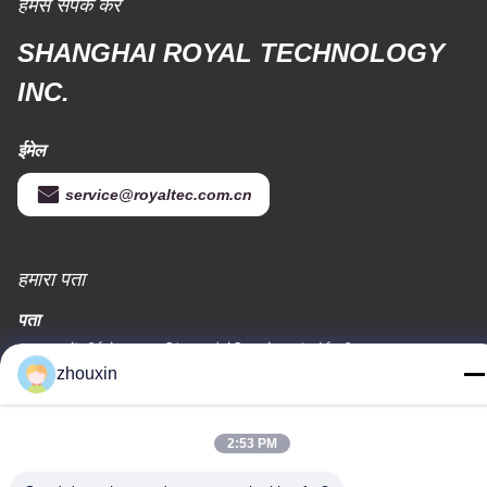
हमसे संपर्क करें
SHANGHAI ROYAL TECHNOLOGY
INC.
ईमेल
service@royaltec.com.cn
हमारा पता
पता
819 # सोंगवीई रोड (एन), सिंगापुर औद्योगिक ज़ोन, शांग हैई, चीन 201613
zhouxin
टेलीफोन
86-21-37635838
2:53 PM