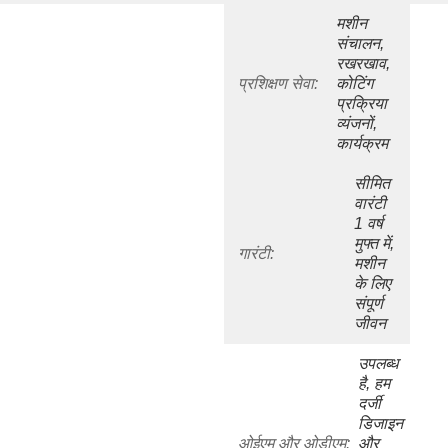
मशीन 
संचालन, 
रखरखाव, 
प्रशिक्षण सेवा:
कोटिंग 
प्रक्रिया 
व्यंजनों, 
कार्यक्रम
सीमित 
वारंटी 
1 वर्ष 
मुफ्त में, 
गारंटी:
मशीन 
के लिए 
संपूर्ण 
जीवन
उपलब्ध 
है, हम 
दर्जी 
डिजाइन 
ओईएम और ओडीएम:
और 