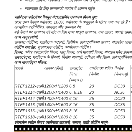
आसान लोडिंग / अपलोडिंग के लिए विशेष रूप से घूर्णन कैरोसेल संरचना तैया
रखरखाव के लिए कामकाजी माहौल में आसान पहुंच
प्लास्टिक फ्लैटवेयर वैक्यूम मेटालाइजिंग उपकरण फिल्म गुण:
खत्म उच्च वैक्यूम पर्यावरण, 100% पर्यावरण के अनुकूल के भीतर जमा कर रहे हैं।
अत्यधिक प्रतिबिंबित, शानदार और उज्ज्वल रंग;
बड़े पैमाने पर उत्पादन की मांग के लिए उच्च मात्रा उत्पादन, कम लागत, आदर्श समा
अन्य अनुप्रयोगों:
सजावट कोटिंग्स: प्लास्टिक कटलरी, सिरेमिक, इलेक्ट्रॉनिक्स उत्पाद, सेलफोन आ
कोटिंग समारोह:
सुरक्षात्मक कोटिंग, कार्यात्मक कोटिंग।
फिल्म:
कॉपर प्रवाहकीय फिल्म, धातु फिल्म, अर्ध पारदर्शी फिल्म, मोबाइल फोन ईएम
सबस्ट्रेट्स:
प्लास्टिक के हिस्सों, निर्माण सामग्री, एटीआर और शिल्प, इलेक्ट्रॉनिक्स
अन्य मानकीकृत मॉडल:
आदर्श
आकार (मिमी)
सब्सट्रेट
वाष्पीकरण शक्ति
कैथोड
जिग्स
(केवीए
(केडब्ल्यू)
(मात्रा।)
RTEP1212-एसपी
1200xH1200
6.8
20
DC30
RTEP1214-एसपी
1200xH1400
6, 8,16
20
AC36
RTEP1414-एसपी
1400xH1400
6,16
35
DC30
RTEP1416-एसपी
1400xH1600
8.16
35
DC35
RTEP1616-एसपी
1600xH1600
8.16
35
DC50
RTEP1618-एसपी
1600xH1800
8.16
35
DC50
स्टेनलेस स्टील सिवर प्लास्टिक कटलरी, चम्मच, कांटे कोटिंग नमूने: