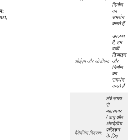
निर्माण 
ोप;
का 
st, 
समर्थन 
करते हैं
उपलब्ध 
है, हम 
दर्जी 
डिजाइन 
ओईएम और ओडीएम:
और 
निर्माण 
का 
समर्थन 
करते हैं
लंबे समय 
से 
महासागर 
/ वायु और 
अंतर्देशीय 
परिवहन 
पैकेजिंग विवरण:
के लिए 