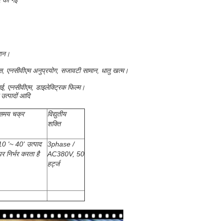
र की गई
धान।
वास, एनसीवीएम अनुप्रयोग, सजावटी सामान, धातु खत्म।
आई, एनसीवीएम, डाइलेक्ट्रिक फिल्म।
 उत्पादों आदि
समय चक्र
विद्युतीय
शक्ति
10 '~ 40' उत्पाद
3phase /
पर निर्भर करता है
AC380V, 50
हर्ट्ज