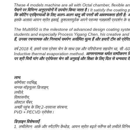
These 4 models machine are all with Octal chamber, flexible an
पैमाने पर विभिन्न अनुप्रयोगों में उपयोग किया जाता है।
It satisfy the coating
कि कोटिंग प्रक्रियाओं के लिए अलग-अलग धातु की परतों की आवश्यकता होती है: 
इसके अलावा आयन स्रोत इकाई, कुशलतापूर्वक अपने प्लाज्मा नक़्क़ाशी प्रदर्शन क
The Multi950 is the milestone of advanced design coating syst
students and especially Process Yigang Chen, his creative and 
हैं, उनका रचनात्मक और निस्वार्थ समर्पण असीमित मूल्य हैं और हमारी टीम को प्रेरित
वर्ष 2018 में, हमारे पास प्रेसर चेन के साथ एक और परियोजना सहयोग था, सी -60 सा
Inductive thermal evaporation method.
आगमनात्मक थर्मल वाष्पीकरण व
पर श्री यिमौ यांग और प्रोफेसर चेन की अगुवाई और शिक्षा के लिए दिल से धन्यवाद देत
लाभ:
कॉम्पैक्ट पदचिह्न,
मानक मॉड्यूलर डिजाइन,
लचीले,
विश्वसनीय,
ऑक्टल चैंबर,
अच्छी पहुंच के लिए 2-दरवाजा संरचना,
PVD + PECVD प्रोसेस।
डिज़ाइन विशेषताएँ:
1. लचीलेपन: आर्क और स्पैटरिंग कैथोड, आयन स्रोत बढ़ते फ्लैंग्स को लचीले विनि