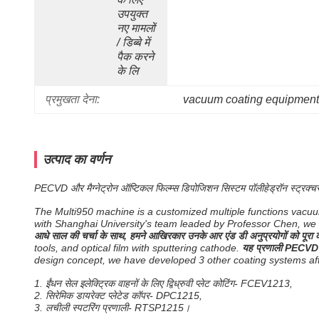
उपयुक्त 
नए मामलों 
/ डिब्बे में 
पैक करने 
के लि
प्रमुखता देना:
vacuum coating equipment
उत्पाद का वर्णन
PECVD और मैग्नेट्रोन ऑप्टिकल फिल्म्स डिपोजिशन सिस्टम पॉलीहेड्रॉन स्ट्रक्चर 
The Multi950 machine is a customized multiple functions vacu
with Shanghai University's team leaded by Professor Chen, we fin
आधे साल की चर्चा के साथ, हमने आखिरकार उनके आर एंड डी अनुप्रयोगों को पूरा क
tools, and optical film with sputtering cathode.
यह प्रणाली PECVD प्र
design concept, we have developed 3 other coating systems aft
1. ईंधन सेल इलेक्ट्रिक वाहनों के लिए द्विध्रुवी प्लेट कोटिंग- FCEV1213,
2. सिरेमिक डायरेक्ट प्लेटेड कॉपर- DPC1215,
3. लचीली स्पटरिंग प्रणाली- RTSP1215।