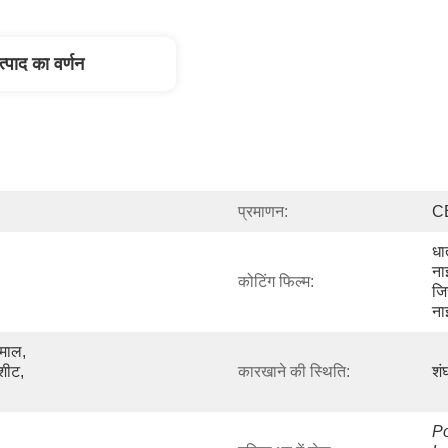
त्पाद का वर्णन
प्रमाणन:
C
धा
 
ना
कोटिंग फिल्म:
जि
ना
माल, 
शीट, 
कारखाने की स्थिति:
शं
Po