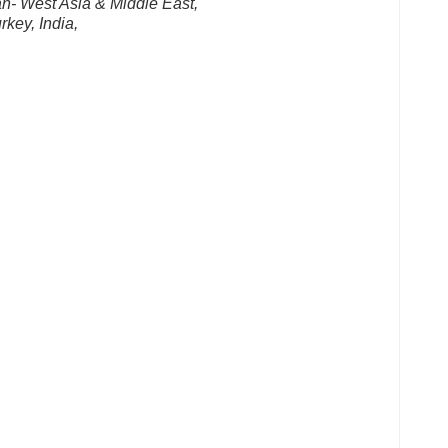
an- West Asia & Middle East, 
rkey, India, 