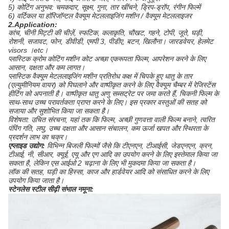
5) कोटिंग अनुभव: चमकदार, सूक्ष्म, गुना, तार खींचने, ड्रिप-ड्रॉप, रंगीन फिल्में
6) वर्टिकल या हॉरिजॉन्टल वैक्यूम मेटललाइजिंग मशीन / वैक्यूम मेटललाइजर
2.Application:
कांच, चीनी मिट्टी की चीज़ें, स्फटिक, कलाकृति, चौखट, गहने, टोपी, जूते, घड़ी,
रोशनी, सजावट, फोन, डीवीडी, एमपी 3, पीडीए, बटन, खिलौना। जारडवेयर, हेलमेट
visors ।etc।
प्लास्टिक क्रोम कोटिंग मशीन कोट अच्छा एकरूपता फिल्म, आपरेशन करने के लिए
आसान, दक्षता और कम लागत।
प्लास्टिक वैक्यूम मेटललाइजिंग मशीन प्रतिरोध कक्ष में चिपके हुए धातु के तार
(एल्युमीनियम वायर) को पिघलाने और वाष्पीकृत करने के लिए वैक्यूम चैम्बर में रेजिस्टेंस
हीटिंग को अपनाती है।
वाष्पीकृत धातु अणु सब्सट्रेट पर जमा करते हैं, चिकनी फिल्म के
साथ-साथ उच्च परावर्तकता प्राप्त करने के लिए।
इस प्रकार वस्तुओं की सतह को
सजाया और सुशोभित किया जा सकता है।
विशेषता: उचित संरचना, यहां तक ​​कि फिल्म, अच्छी गुणवत्ता वाली फिल्म बनाने, त्वरित
पंपिंग गति, लघु, उच्च दक्षता और आसान संचालन, कम ऊर्जा खपत और स्थिरता के
प्रदर्शन लाभ का चक्र।
एप्लाइड उद्योग:
विभिन्न बिजली फिल्मों जैसे कि टीएनएन, टीआईसी, जेडएनएन, क्रन,
टीआई, नी, सीआर, क्यूई, एयू और एग आदि का उपयोग करने के लिए इस्तेमाल किया जा
सकता है, लेकिन एस आईओ 2 चढ़ाना के लिए भी मुकदमा किया जा सकता है।
लॉक की सतह, घड़ी का हिस्सा, काज और हार्डवेयर आदि को संसाधित करने के लिए
उपयोग किया जाता है।
स्टेनलेस स्टील सीढ़ी संभाल नमूना: