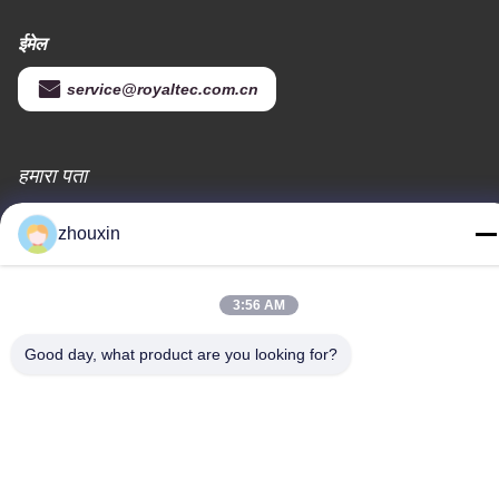
ईमेल
service@royaltec.com.cn
हमारा पता
पता
zhouxin
819 # सोंगवीई रोड (एन), सिंगापुर औद्योगिक ज़ोन, शांग हैई, चीन 201613
टेलीफोन
3:56 AM
86-21-37635838
Good day, what product are you looking for?
गोपनीयता नीति
|
साइटमैप
चीन अच्छी गुणवत्ता पीवीडी वैक्यूम कोटिंग मशीन आपूर्तिकर्ता. कॉपीराइट © -2026