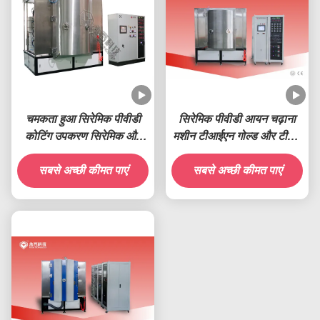
चमकता हुआ सिरेमिक पीवीडी
सिरेमिक पीवीडी आयन चढ़ाना
कोटिंग उपकरण सिरेमिक और
मशीन टीआईएन गोल्ड और टीआई
कांच के बने पदार्थ पर टाइटेनियम
सिल्वर सिरेमिक कोटिंग्स
सबसे अच्छी कीमत पाएं
ऑक्साइड चढ़ाना
सबसे अच्छी कीमत पाएं