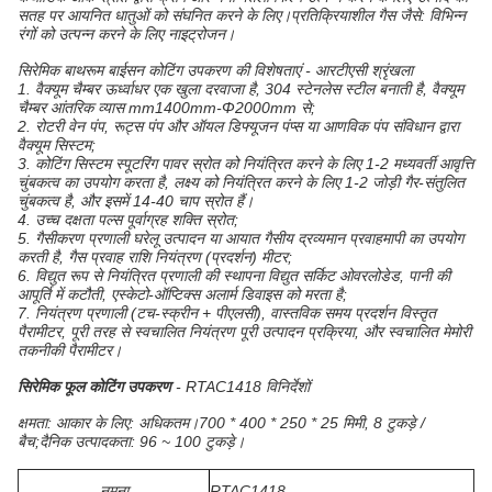
सतह पर आयनित धातुओं को संघनित करने के लिए।प्रतिक्रियाशील गैस जैसे: विभिन्न
रंगों को उत्पन्न करने के लिए नाइट्रोजन।
सिरेमिक बाथरूम बाईसन कोटिंग उपकरण की विशेषताएं - आरटीएसी श्रृंखला
1. वैक्यूम चैम्बर ऊर्ध्वाधर एक खुला दरवाजा है, 304 स्टेनलेस स्टील बनाती है, वैक्यूम
चैम्बर आंतरिक व्यास mm1400mm-Φ2000mm से;
2. रोटरी वेन पंप, रूट्स पंप और ऑयल डिफ्यूजन पंप्स या आणविक पंप संविधान द्वारा
वैक्यूम सिस्टम;
3. कोटिंग सिस्टम स्पूटरिंग पावर स्रोत को नियंत्रित करने के लिए 1-2 मध्यवर्ती आवृत्ति
चुंबकत्व का उपयोग करता है, लक्ष्य को नियंत्रित करने के लिए 1-2 जोड़ी गैर-संतुलित
चुंबकत्व है, और इसमें 14-40 चाप स्रोत हैं।
4. उच्च दक्षता पल्स पूर्वाग्रह शक्ति स्रोत;
5. गैसीकरण प्रणाली घरेलू उत्पादन या आयात गैसीय द्रव्यमान प्रवाहमापी का उपयोग
करती है, गैस प्रवाह राशि नियंत्रण (प्रदर्शन) मीटर;
6. विद्युत रूप से नियंत्रित प्रणाली की स्थापना विद्युत सर्किट ओवरलोडेड, पानी की
आपूर्ति में कटौती, एस्केटो-ऑप्टिक्स अलार्म डिवाइस को मरता है;
7. नियंत्रण प्रणाली (टच-स्क्रीन + पीएलसी), वास्तविक समय प्रदर्शन विस्तृत
पैरामीटर, पूरी तरह से स्वचालित नियंत्रण पूरी उत्पादन प्रक्रिया, और स्वचालित मेमोरी
तकनीकी पैरामीटर।
सिरेमिक फूल कोटिंग उपकरण
- RTAC1418 विनिर्देशों
क्षमता: आकार के लिए: अधिकतम।700 * 400 * 250 * 25 मिमी, 8 टुकड़े /
बैच;दैनिक उत्पादकता: 96 ~ 100 टुकड़े।
नमूना
RTAC1418