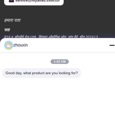
service@royaltec.com.cn
हमारा पता
पता
819 # सोंगवीई रोड (एन), सिंगापुर औद्योगिक ज़ोन, शांग हैई, चीन 201613
zhouxin
टेलीफोन
86-21-37635838
1:43 AM
Good day, what product are you looking for?
गोपनीयता नीति
|
साइटमैप
चीन अच्छी गुणवत्ता पीवीडी वैक्यूम कोटिंग मशीन आपूर्तिकर्ता. कॉपीराइट © -2026
SHANGHAI ROYAL TECHNOLOGY INC. सभी अधिकार सुरक्षित हैं।