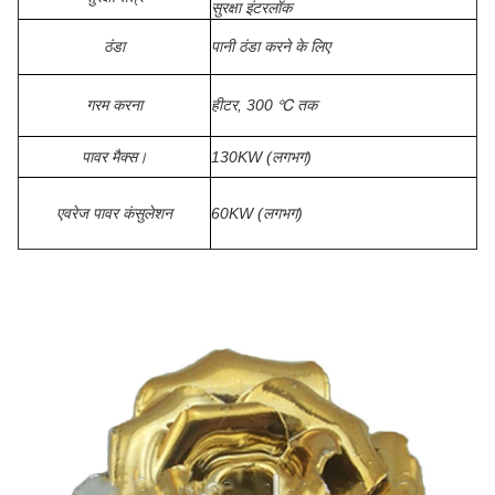
सुरक्षा इंटरलॉक
ठंडा
पानी ठंडा करने के लिए
गरम करना
हीटर, 300 ℃ तक
पावर मैक्स।
130KW (लगभग)
एवरेज पावर कंसुलेशन
60KW (लगभग)