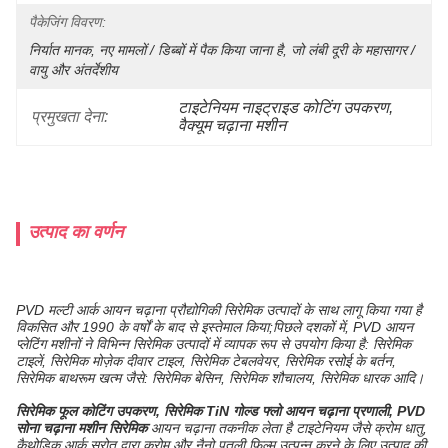
पैकेजिंग विवरण:
निर्यात मानक, नए मामलों / डिब्बों में पैक किया जाना है, जो लंबी दूरी के महासागर / 
वायु और अंतर्देशीय
टाइटेनियम नाइट्राइड कोटिंग उपकरण
, 
प्रमुखता देना:
वैक्यूम चढ़ाना मशीन
उत्पाद का वर्णन
PVD मल्टी आर्क आयन चढ़ाना प्रौद्योगिकी सिरेमिक उत्पादों के साथ लागू किया गया है
विकसित और 1990 के वर्षों के बाद से इस्तेमाल किया;पिछले दशकों में, PVD आयन
प्लेटिंग मशीनों ने विभिन्न सिरेमिक उत्पादों में व्यापक रूप से उपयोग किया है: सिरेमिक
टाइलें, सिरेमिक मोज़ेक दीवार टाइल, सिरेमिक टेबलवेयर, सिरेमिक रसोई के बर्तन,
सिरेमिक बाथरूम खत्म जैसे: सिरेमिक बेसिन, सिरेमिक शौचालय, सिरेमिक धारक आदि।
सिरेमिक फूल कोटिंग उपकरण, सिरेमिक TiN गोल्ड फ्लो आयन चढ़ाना प्रणाली, PVD
सोना चढ़ाना मशीन सिरेमिक
आयन चढ़ाना तकनीक लेता है टाइटेनियम जैसे क्रोम धातु,
कैथोडिक आर्क स्रोत द्वारा क्रोम और नैनो पतली फिल्म उत्पन्न करने के लिए उत्पाद की