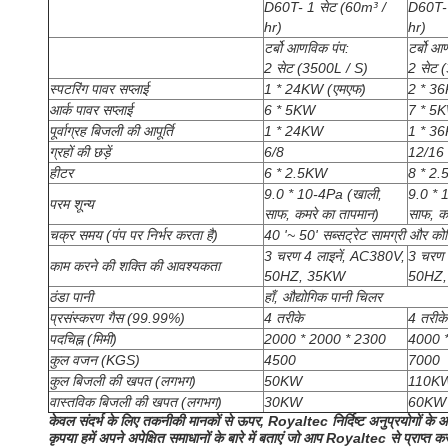
D60T- 1 सेट (60m³ /
D60T- 
hr)
hr)
टर्बो आणविक पंप:
टर्बो आ
2 सेट (3500L / S)
2 सेट 
स्पटरिंग पावर सप्लाई
1 * 24KW (एमएफ)
2 * 3
आर्क पावर सप्लाई
6 * 5KW
7 * 5
पूर्वाग्रह बिजली की आपूर्ति
1 * 24KW
1 * 3
ग्रहों की छड़ें
6/8
12/16
हीटर
6 * 2.5KW
8 * 2
9.0 * 10-4Pa (खाली,
9.0 * 
परम शून्य
साफ, कमरे का तापमान)
साफ, क
चक्र समय (पंप पर निर्भर करता है)
40 '~ 50' सब्सट्रेट सामग्री और कोटिं
3 चरण 4 लाइनें, AC380V,
3 चरण 
काम करने की शक्ति की आवश्यकता
50HZ, 35KW
50HZ
ठंडा पानी
हाँ, औद्योगिक पानी चिलर
प्रसंस्करण गैस (99.99%)
4 तरीके
4 तरीके
पदचिह्न (मिमी)
2000 * 2000 * 2300
4000 
कुल वजन (KGS)
4500
7000
कुल बिजली की खपत (लगभग)
50KW
110K
वास्तविक बिजली की खपत (लगभग)
30KW
60KW
केवल संदर्भ के लिए तकनीकी मानकों से ऊपर, Royaltec निर्दिष्ट अनुप्रयोगों के
कृपया हमें अपने अपेक्षित समाधानों के बारे में बताएं जो आप Royaltec से प्राप्त क