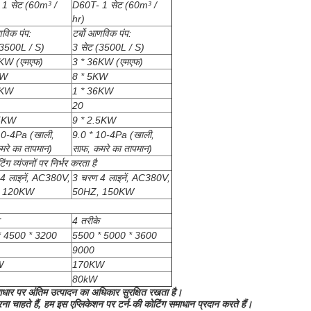
1 सेट (60m³ /
D60T- 1 सेट (60m³ /
hr)
णविक पंप:
टर्बो आणविक पंप:
(3500L / S)
3 सेट (3500L / S)
6KW (एमएफ)
3 * 36KW (एमएफ)
KW
8 * 5KW
6KW
1 * 36KW
20
.5KW
9 * 2.5KW
10-4Pa (खाली,
9.0 * 10-4Pa (खाली,
मरे का तापमान)
साफ, कमरे का तापमान)
ग व्यंजनों पर निर्भर करता है
4 लाइनें, AC380V,
3 चरण 4 लाइनें, AC380V,
, 120KW
50HZ, 150KW
4 तरीके
* 4500 * 3200
5500 * 5000 * 3600
9000
W
170KW
80kW
 आधार पर अंतिम उत्पादन का अधिकार सुरक्षित रखता है।
रना चाहते हैं, हम इस एप्लिकेशन पर टर्न-की कोटिंग समाधान प्रदान करते हैं।