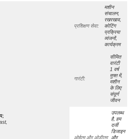
मशीन 
संचालन, 
रखरखाव, 
प्रशिक्षण सेवा:
कोटिंग 
प्रक्रिया 
व्यंजनों, 
कार्यक्रम
सीमित 
वारंटी 
1 वर्ष 
मुफ्त में, 
गारंटी:
मशीन 
के लिए 
संपूर्ण 
जीवन
उपलब्ध 
ोप;
है, हम 
st, 
दर्जी 
डिजाइन 
ओईएम और ओडीएम:
और 