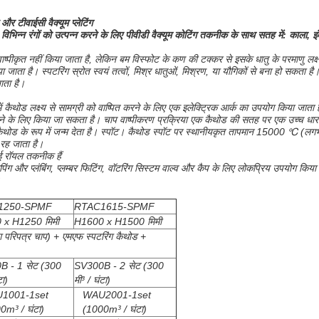
र टीवाईसी वैक्यूम प्लेटिंग
विभिन्न रंगों को उत्पन्न करने के लिए पीवीडी वैक्यूम कोटिंग तकनीक के साथ सतह में: काला, इं
े वाष्पीकृत नहीं किया जाता है, लेकिन बम विस्फोट के कण की टक्कर से इसके धातु के परमाणु लक्ष
या जाता है।
स्पटरिंग स्रोत स्वयं तत्वों, मिश्र धातुओं, मिश्रण, या यौगिकों से बना हो सकता है
ाता है।
ैथोड लक्ष्य से सामग्री को वाष्पित करने के लिए एक इलेक्ट्रिक आर्क का उपयोग किया जाता 
ने के लिए किया जा सकता है।
चाप वाष्पीकरण प्रक्रिया एक कैथोड की सतह पर एक उच्च धारा, कम
थोड के रूप में जन्म देता है। स्पॉट।
कैथोड स्पॉट पर स्थानीयकृत तापमान 15000 ℃ (लगभग 
 रह जाता है।
ई रॉयल तकनीक हैं
इपिंग और प्लंबिंग, प्लम्बर फिटिंग, वॉटरिंग सिस्टम वाल्व और कैप के लिए लोकप्रिय उपयोग किया 
।
1250-SPMF
RTAC1615-SPMF
 x H1250 मिमी
H1600 x H1500 मिमी
ंग परिपत्र चाप) + एमएफ स्पटरिंग कैथोड +
 - 1 सेट (300
SV300B - 2 सेट (300
टा)
मी³ / घंटा)
1001-1set
WAU2001-1set
0m³ / घंटा)
(1000m³ / घंटा)