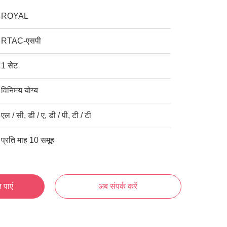
ROYAL
RTAC-एसपी
1 सेट
विनिमय योग्य
एल / सी, डी / ए, डी / पी, टी / टी
प्रति माह 10 समूह
 पाएं
अब संपर्क करें