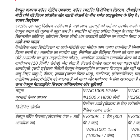
वैक्यूम फ्लास्क कॉपर प्लेटिंग उपकरण, कॉपर स्पटरिंग डिपोजिशन सिस्टम, टीआईएन औ
मोटी तांबे की फिल्म आंतरिक और बाहरी बोतलों के बीच थर्मल आइसुलेशन के लिए है।
स्पटर डिप्रेशन
स्पटरिंग एक धातु निक्षेपण प्रक्रिया है जहां लक्ष्य सामग्री को गर्मी का उपयोग करक
वैक्यूम बयान की तुलना में बहुत कम है।
स्पटरिंग भी बहुत अधिक वैक्यूम के तहत कि
चिंतनशील कोटिंग्स, कॉम्पैक्ट डिस्क सीडी और सजावटी कोटिंग्स पर उपयोग किया ज
आर्क वाष्प जमाव
कैथोडिक आर्क डिपोजिशन या आर्क-पीवीडी एक भौतिक वाष्प जमाव तकनीक है जिसमें क
फिल्म बनती है।
तकनीक का उपयोग धातु, सिरेमिक और मिश्रित फिल्मों को जमा कर
छोटे (आमतौर पर कुछ माइक्रोमीटर चौड़ा), अत्यधिक ऊर्जावान उत्सर्जक क्षेत्र को कै
वाष्पीकरण (10 किमी / सेकंड) जेट होता है, जिससे कैथोड सतह पर एक गड्ढा पीछे
आरटीएसी-एसपी श्रृंखला पीवीडी वैक्यूम मेटललाइजिंग उपकरण डिजाइन और गढ़ी ग
धातु मिश्र धातुओं, पीतल, ज़माक (जस्ता मिश्र धातु), प्लास्टिक, इलेक्ट्रॉनिक्स, पा
क्रोमियम इलेक्ट्रोप्लेटिंग को बदलना है जो मानव और पर्यावरण के लिए खतरनाक है
उच्च वैक्यूम मेटलाइज़िंग सिस्टम कॉन्फ़िगरेशन और सुविधाएँ:
नमूना
RTAC1008-SPMF
RTAC
प्रभावी चैम्बर आकार
Φ1000 x H800 मिमी
H1250
सिलेंडर आर्क (विकल्प के लिए स्टीयरि
डिपोजिट सोर्सेज
रैखिक आयन स्रोत
वैक्यूम पंपिंग सिस्टम (लेयबॉल्ड पंप्स + टर्बो
SV300B - 1 सेट (300
SV300B
आणविक पंप)
मी³ / घंटा)
मी³ / घं
WAU1001-1set
WAU
(1000m³ / घंटा)
(100