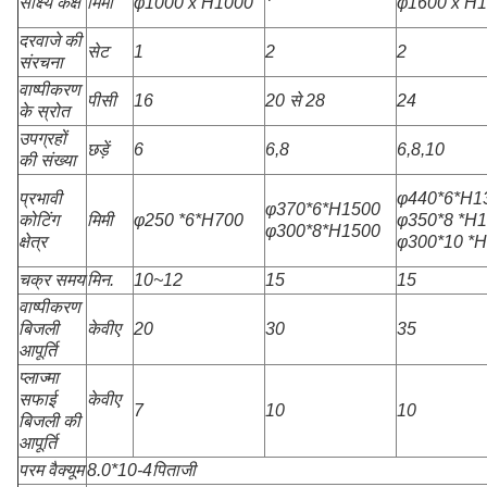
साक्ष्य कक्ष
मिमी
φ1000 x H1000
φ1600 x H
दरवाजे की
सेट
1
2
2
संरचना
वाष्पीकरण
पीसी
16
20 से 28
24
के स्रोत
उपग्रहों
छड़ें
6
6,8
6,8,10
की संख्या
प्रभावी
φ440*6*H1
φ370*6*H1500
कोटिंग
मिमी
φ250 *6*H700
φ350*8 *H
φ300*8*H1500
क्षेत्र
φ300*10 *
चक्र समय
मिन.
10~12
15
15
वाष्पीकरण
बिजली
केवीए
20
30
35
आपूर्ति
प्लाज्मा
सफाई
केवीए
7
10
10
बिजली की
आपूर्ति
परम वैक्यूम
8.0*10
-4
पिताजी