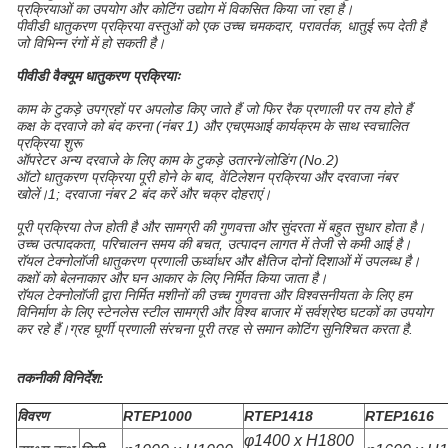
प्रक्रियाओं का उपयोग और कोटिंग उद्योग में विकसित किया जा रहा है।
पीवीडी धातुकरण प्रक्रिया वस्तुओं को एक उच्च चमकदार, परावर्तक, धातुई रूप देती है
जो विभिन्न रंगों में हो सकती है।
पीवीडी वैक्यूम धातुकरण प्रक्रियाः
काम के टुकड़े उपग्रहों पर अपलोड किए जाते हैं जो फिर रैक प्रणाली पर तय होते हैं
कक्ष के दरवाजे को बंद करना (नंबर 1) और एचएमआई कार्यक्रम के साथ स्वचालित
प्रक्रिया शुरू
ऑपरेटर अन्य दरवाजे के लिए काम के टुकड़े उतारने/लोडिंग (No.2)
ऑटो धातुकरण प्रक्रिया पूरी होने के बाद, वेंटिलेशन प्रक्रिया और दरवाजा नंबर
खोलें।1; दरवाजा नंबर 2 बंद करें और चक्र दोहराएं।
पूरी प्रक्रिया तेज होती है और सामग्री की गुणवत्ता और सुंदरता में बहुत सुधार होता है।
उच्च उत्पादकता, परिचालन समय की बचत, उत्पादन लागत में तेजी से कमी आई है।
रॉयल टेक्नोलॉजी धातुकरण प्रणाली ऊर्ध्वाधर और क्षैतिज दोनों दिशाओं में उपलब्ध है।
कक्षों को बेलनाकार और घन आकार के लिए निर्मित किया जाता है।
रॉयल टेक्नोलॉजी द्वारा निर्मित मशीनों की उच्च गुणवत्ता और विश्वसनीयता के लिए हम
विनिर्माण के लिए स्टेनलेस स्टील सामग्री और विश्व बाजार में सर्वश्रेष्ठ घटकों का उपयोग
कर रहे हैं।ग्रह घूर्णी प्रणाली संरचना पूरी तरह से समान कोटिंग सुनिश्चित करता है.
तकनीकी विनिर्देश:
विवरण
RTEP1000
RTEP1418
RTEP1616
φ1400 x H1800