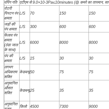
पंपिंग गति
एटीएम से 9.0×10
-3
Pa≤10minutes (@ कमरे का तापमान, सा
रोटरी
पिस्टन पंप
L/S
70
150
150
क्षमता
जड़ों की
L/S
300
600
600
पंप क्षमता
फैलाव पंप
क्षमता
L/S
6000
8000
8000
(ठंडा जाल
के साथ)
पंप की
L/S
15
30
30
क्षमता
लगभग
अधिकतम
केडब्ल्यू
50
75
75
शक्ति
अनुमानित
औसत
केडब्ल्यू
25
35
35
शक्ति
अनुमानित
किलो
4500
7300
9000
वजन