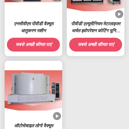
एनसीवीएम पीवीडी वैक्यूम
पीवीडी एल्यूमीनियम मेटालाइजर
धातुकरण मशीन
थर्मल इवोपरेशन कोटिंग यूनिट,
एक्रिलिक पीएमएमए कार लोगो
सबसे अच्छी कीमत पाएं
बोर्ड क्रोम मेटालाइजिंग सिस्टम
सबसे अच्छी कीमत पाएं
ऑटोमोबाइल लोगो वैक्यूम