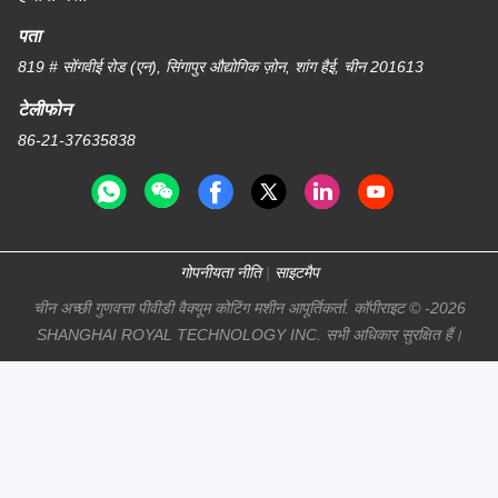
पता
819 # सोंगवीई रोड (एन), सिंगापुर औद्योगिक ज़ोन, शांग हैई, चीन 201613
टेलीफोन
86-21-37635838
गोपनीयता नीति
|
साइटमैप
चीन अच्छी गुणवत्ता पीवीडी वैक्यूम कोटिंग मशीन आपूर्तिकर्ता. कॉपीराइट © -2026
SHANGHAI ROYAL TECHNOLOGY INC. सभी अधिकार सुरक्षित हैं।