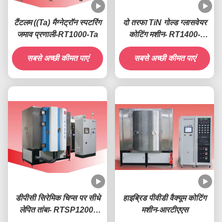
टैंटलम ((Ta) मैग्नेट्रॉन स्पटरिंग
दो तरफा TiN गोल्ड ग्लासवेयर
जमाव प्रणाली-RT1000-Ta
कोटिंग मशीन- RT1400-
PLUS
सबसे अच्छी कीमत पाएं
सबसे अच्छी कीमत पाएं
डीपीसी सिरेमिक चिप्स पर सीधे
हाइब्रिड पीवीडी वैक्यूम कोटिंग
लेपित तांबा- RTSP1200-
मशीन-आरटीएएस
डीपीसी