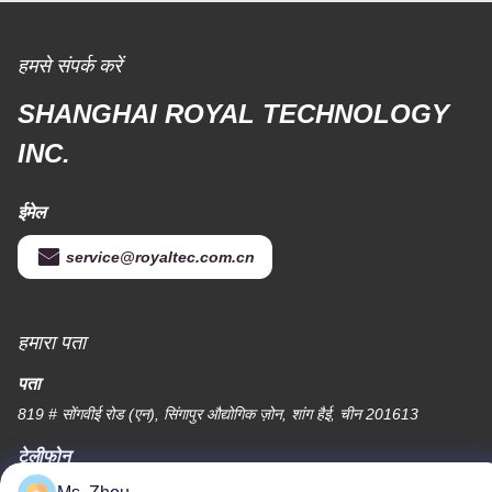
हमसे संपर्क करें
SHANGHAI ROYAL TECHNOLOGY
INC.
ईमेल
service@royaltec.com.cn
हमारा पता
पता
819 # सोंगवीई रोड (एन), सिंगापुर औद्योगिक ज़ोन, शांग हैई, चीन 201613
टेलीफोन
86-21-37635838