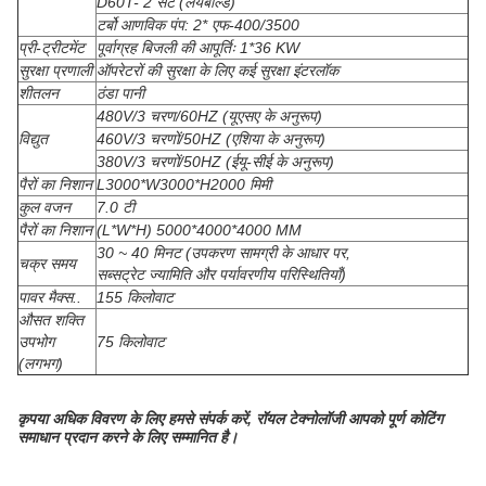
D60T- 2 सेट (लेयबोल्ड)
टर्बो आणविक पंप: 2* एफ-400/3500
प्री-ट्रीटमेंट
पूर्वाग्रह बिजली की आपूर्तिः 1*36 KW
सुरक्षा प्रणाली
ऑपरेटरों की सुरक्षा के लिए कई सुरक्षा इंटरलॉक
शीतलन
ठंडा पानी
480V/3 चरण/60HZ (यूएसए के अनुरूप)
विद्युत
460V/3 चरणों/50HZ (एशिया के अनुरूप)
380V/3 चरणों/50HZ (ईयू-सीई के अनुरूप)
पैरों का निशान
L3000*W3000*H2000 मिमी
कुल वजन
7.0 टी
पैरों का निशान
(L*W*H) 5000*4000*4000 MM
30 ~ 40 मिनट (उपकरण सामग्री के आधार पर,
चक्र समय
सब्सट्रेट ज्यामिति और पर्यावरणीय परिस्थितियाँ)
पावर मैक्स..
155 किलोवाट
औसत शक्ति
उपभोग
75 किलोवाट
(लगभग)
कृपया अधिक विवरण के लिए हमसे संपर्क करें, रॉयल टेक्नोलॉजी आपको पूर्ण कोटिंग
समाधान प्रदान करने के लिए सम्मानित है।