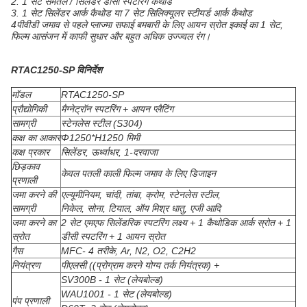
2. 1 सेट समतल / सिलेंडर डीसी स्पटरिंग कैथोड
3. 1 सेट सिलेंडर आर्क कैथोड या 7 सेट सिलिक्यूलर स्टीयर्ड आर्क कैथोड
4पीवीडी जमाव से पहले प्लाज्मा सफाई बमबारी के लिए आयन स्रोत इकाई का 1 सेट,
फिल्म आसंजन में काफी सुधार और बहुत अधिक उज्ज्वल रंग।
RTAC1250-SP विनिर्देश
मॉडल
RTAC1250-SP
प्रौद्योगिकी
मैग्नेट्रॉन स्पटरिंग + आयन प्लैटिंग
सामग्री
स्टेनलेस स्टील (S304)
कक्ष का आकार
Φ1250*H1250 मिमी
कक्ष प्रकार
सिलेंडर, ऊर्ध्वाधर, 1-दरवाजा
छिड़काव
केवल पतली काली फिल्म जमाव के लिए डिजाइन
प्रणाली
जमा करने की
एल्यूमीनियम, चांदी, तांबा, क्रोम, स्टेनलेस स्टील,
सामग्री
निकेल, सोना, टियाल, ऑय मिश्र धातु, एजी आदि
जमा करने का
2 सेट एमएफ सिलेंडरिक स्पटरिंग लक्ष्य + 1 कैथोडिक आर्क स्रोत + 1
स्रोत
डीसी स्पटरिंग + 1 आयन स्रोत
गैस
MFC- 4 तरीके, Ar, N2, O2, C2H2
नियंत्रण
पीएलसी ((प्रोग्राम करने योग्य तर्क नियंत्रक) +
SV300B - 1 सेट (लेयबोल्ड)
WAU1001 - 1 सेट (लेयबोल्ड)
पंप प्रणाली