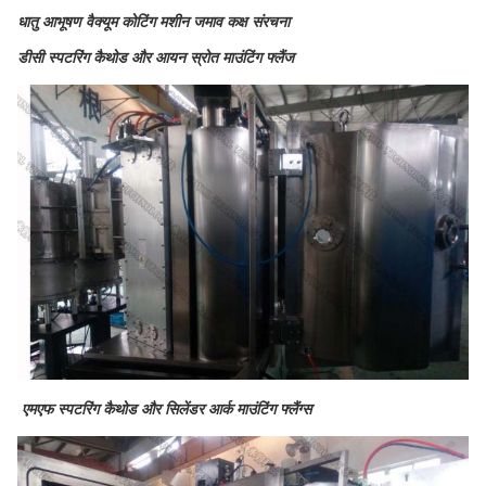
धातु आभूषण वैक्यूम कोटिंग मशीन जमाव कक्ष संरचना
डीसी स्पटरिंग कैथोड और आयन स्रोत माउंटिंग फ्लैंज
एमएफ स्पटरिंग कैथोड और सिलेंडर आर्क माउंटिंग फ्लैंग्स