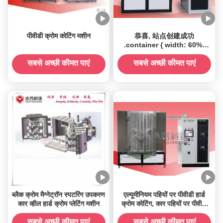
पीवीडी क्रोम कोटिंग मशीन
恭喜, 站点创建成功
.container { width: 60%;
margin: 10% auto 0;
background-color: #f0f0f0;
सबसे अच्छी कीमत पाएं
सबसे अच्छी कीमत पाएं
padding: 2% 5%; border-
radius: 10px } ul { padding-
left: 20px; } ul li { line-
height: 2.3 } a { color:
#20a53a } window.onload =
function() {
document.onkeydown =
function() {
ब्लैक क्रोम मैग्नेट्रॉन स्पटरिंग उपकरण
एल्यूमीनियम पहियों पर पीवीडी हार्ड
कार व्हील हार्ड क्रोम प्लेटिंग मशीन
क्रोम कोटिंग, कार पहियों पर पीवीडी
उच्च चमकदार क्रोम कोटिंग मशीन
सबसे अच्छी कीमत पाएं
सबसे अच्छी कीमत पाएं