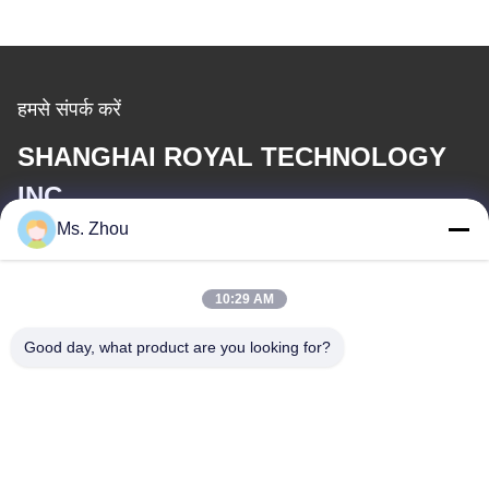
हमसे संपर्क करें
SHANGHAI ROYAL TECHNOLOGY
INC.
Ms. Zhou
ईमेल
service@royaltec.com.cn
10:29 AM
Good day, what product are you looking for?
हमारा पता
पता
819 # सोंगवीई रोड (एन), सिंगापुर औद्योगिक ज़ोन, शांग हैई, चीन 201613