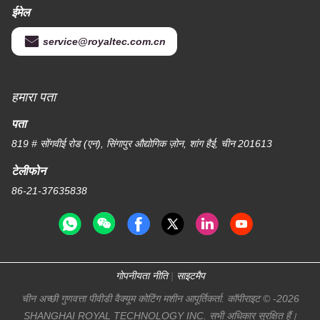
ईमेल
service@royaltec.com.cn
हमारा पता
पता
819 # सोंगवीई रोड (एन), सिंगापुर औद्योगिक ज़ोन, शांग हैई, चीन 201613
टेलीफोन
86-21-37635838
गोपनीयता नीति
|
साइटमैप
चीन अच्छी गुणवत्ता पीवीडी वैक्यूम कोटिंग मशीन आपूर्तिकर्ता. कॉपीराइट © -2026
SHANGHAI ROYAL TECHNOLOGY INC. सभी अधिकार सुरक्षित हैं।