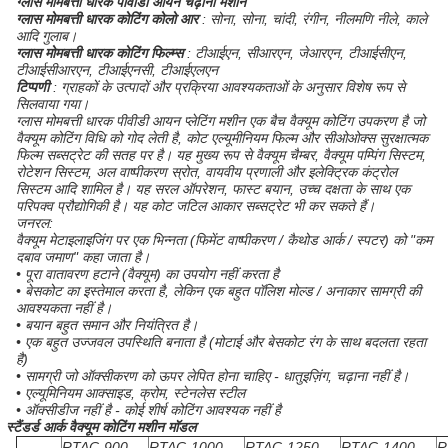
ग्लास मोमबत्ती धारक पीवीडी आयन चढ़ाना मशीन
ग्लास मोमबत्ती धारक कोटिंग
कोलो
आर
: सोना, सोना, चांदी, रंगीन, नीलमणि नीले, काले
आदि गुलाब।
ग्लास मोमबत्ती धारक
कोटिंग फिल्म्स
: टीआईएन, सीआरएन, जेआरएन, टीआईसीएन,
टीआईसीआरएन, टीआईएनसी, टीआईएलएन
टिप्पणी
: ग्राहकों के उत्पादों और प्रक्रिया आवश्यकताओं के अनुसार विशेष रूप से
सिलवाया गया।
ग्लास मोमबत्ती धारक पीवीडी आयन प्लेटिंग मशीन एक बैच वैक्यूम कोटिंग उपकरण है जो
वैक्यूम कोटिंग विधि को गोद लेती है, कोट एल्यूमीनियम फिल्म और सीओओक्स सुरक्षात्मक
फिल्म सब्सट्रेट की सतह पर है। यह मुख्य रूप से वैक्यूम चैम्बर, वैक्यूम पम्पिंग सिस्टम,
रोटेशन सिस्टम, अल वाष्पीकरण स्रोत, वायवीय प्रणाली और इलेक्ट्रिक कंट्रोल
सिस्टम आदि शामिल है। यह सरल ऑपरेशन, फास्ट बयान, उच्च दक्षता के साथ एक
परिपक्व प्रौद्योगिकी है। यह कोट जटिल आकार सब्सट्रेट भी कर सकते हैं।
जनरल:
वैक्यूम मेटाइलाइजिंग पर एक भिन्नता (फिमेंट वाष्पीकरण / कैथोड आर्क / स्पटर) को "कम
दबाव जमाण" कहा जाता है।
• पूरा वातावरण हटाने (वैक्यूम) का उपयोग नहीं करता है
• बेसकोट का इस्तेमाल करता है, लेकिन एक बहुत पॉलिश मोल्ड / अनाकार सामग्री की
आवश्यकता नहीं है।
• बयान बहुत समान और नियंत्रित है।
• एक बहुत उज्जवल उपस्थिति बनाता है (मोटाई और बेसकोट रंग के साथ बदलता रहता
है)
• सामग्री जो ऑक्सीकरण को ऊपर लेपित होना चाहिए - धातुइज़िंग, चढ़ाना नहीं है।
• एल्यूमिनियम आक्साइड, क्रोम, स्टेनलेस स्टील
• ऑक्सीडीज नहीं है - कोई शीर्ष कोटिंग आवश्यक नहीं है
स्टैंडर्ड
आर्क वैक्यूम कोटिंग मशीन मॉडल
RTAC-900
RTAC-1000
RTAC-1250
RTAC-1400
R