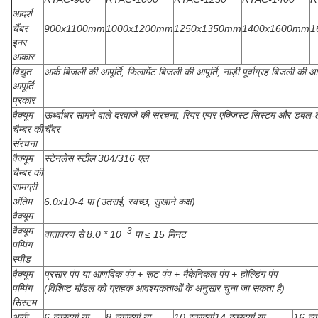
आदर्श
चैंबर
900x1100mm
1000x1200mm
1250x1350mm
1400x1600mm
1
इनर
आकार
विद्युत
आर्क बिजली की आपूर्ति, फिलामेंट बिजली की आपूर्ति, नाड़ी पूर्वाग्रह बिजली की आपू
आपूर्ति
प्रकार
वैक्यूम
ऊर्ध्वाधर सामने वाले दरवाजे की संरचना, रियर एयर एक्जिस्ट सिस्टम और डबल-ल
चैम्बर की
चैंबर
संरचना
वैक्यूम
स्टेनलेस स्टील 304/316 एल
चैम्बर की
सामग्री
अंतिम
6.0x10-4 पा (उतराई, स्वच्छ, सुखाने कक्ष)
वैक्यूम
वैक्यूम
-3
वातावरण से 8.0 * 10
पा ≤ 15 मिनट
पम्पिंग
स्पीड
वैक्यूम
प्रसार पंप या आणविक पंप + रूट पंप + मैकेनिकल पंप + होल्डिंग पंप
पम्पिंग
(विशिष्ट मॉडल को ग्राहक आवश्यकताओं के अनुसार चुना जा सकता है)
सिस्टम
आर्क
6 इकाइयां या
8 इकाइयां या
10 इकाइयां
14 इकाइयां या
16 इका