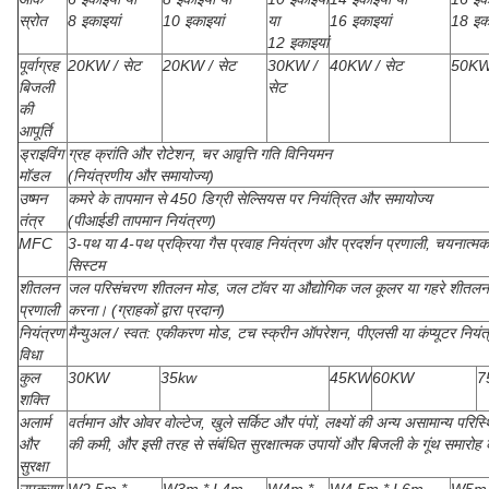
स्रोत
8 इकाइयां
10 इकाइयां
या
16 इकाइयां
18 इका
12 इकाइयां
पूर्वाग्रह
20KW / सेट
20KW / सेट
30KW /
40KW / सेट
50KW 
बिजली
सेट
की
आपूर्ति
ड्राइविंग
ग्रह क्रांति और रोटेशन, चर आवृत्ति गति विनियमन
मॉडल
(नियंत्रणीय और समायोज्य)
उष्मन
कमरे के तापमान से 450 डिग्री सेल्सियस पर नियंत्रित और समायोज्य
तंत्र
(पीआईडी ​​तापमान नियंत्रण)
MFC
3-पथ या 4-पथ प्रक्रिया गैस प्रवाह नियंत्रण और प्रदर्शन प्रणाली, चयनात्मक 
सिस्टम
शीतलन
जल परिसंचरण शीतलन मोड, जल टॉवर या औद्योगिक जल कूलर या गहरे शीतलन प
प्रणाली
करना। (ग्राहकों द्वारा प्रदान)
नियंत्रण
मैन्युअल / स्वत: एकीकरण मोड, टच स्क्रीन ऑपरेशन, पीएलसी या कंप्यूटर नियंत
विधा
कुल
30KW
35kw
45KW
60KW
7
शक्ति
अलार्म
वर्तमान और ओवर वोल्टेज, खुले सर्किट और पंपों, लक्ष्यों की अन्य असामान्य परिस्थ
और
की कमी, और इसी तरह से संबंधित सुरक्षात्मक उपायों और बिजली के गूंथ समारोह 
सुरक्षा