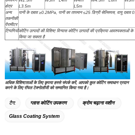
उपकरण
W2.5m *
W3m * L4m
W4m *
W4.5m * L6m
W5m 
क्षेत्र
L3.5m
L5m
अन्य
पानी के दबाव ≥0.2MPa, पानी का तापमान ≤25 डिग्री सेल्सियस, वायु दबा
तकनीकी
पैरामीटर
टिप्पणियों
कोटिंग उत्पादों की विशिष्ट विन्यास कोटिंग उत्पादों की प्रक्रिया आवश्यकताओं के
किया जा सकता है
अधिक विशिष्टताओं के लिए कृपया हमसे संपर्क करें, आपको कुल कोटिंग समाधान प्रदान
करने के लिए रॉयल टेक्नोलॉजी को सम्मानित किया गया है।
टैग:
ग्लास कोटिंग उपकरण
क्रोम चढ़ाना मशीन
Glass Coating System