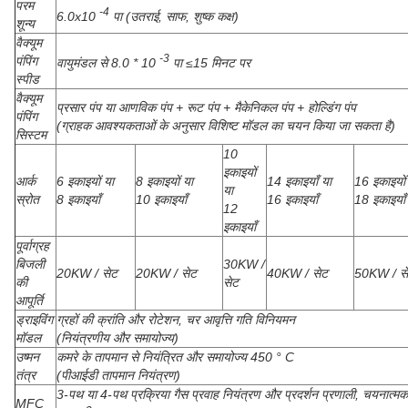
परम
-4
6.0x10
पा (उतराई, साफ, शुष्क कक्ष)
शून्य
वैक्यूम
-3
पंपिंग
वायुमंडल से 8.0 * 10
पा ≤15 मिनट पर
स्पीड
वैक्यूम
प्रसार पंप या आणविक पंप + रूट पंप + मैकेनिकल पंप + होल्डिंग पंप
पंपिंग
(ग्राहक आवश्यकताओं के अनुसार विशिष्ट मॉडल का चयन किया जा सकता है)
सिस्टम
10
इकाइयों
आर्क
6 इकाइयों या
8 इकाइयों या
14 इकाइयाँ या
16 इकाइयों
या
स्रोत
8 इकाइयाँ
10 इकाइयाँ
16 इकाइयाँ
18 इकाइयाँ
12
इकाइयाँ
पूर्वाग्रह
बिजली
30KW /
20KW / सेट
20KW / सेट
40KW / सेट
50KW / स
की
सेट
आपूर्ति
ड्राइविंग
ग्रहों की क्रांति और रोटेशन, चर आवृत्ति गति विनियमन
मॉडल
(नियंत्रणीय और समायोज्य)
उष्मन
कमरे के तापमान से नियंत्रित और समायोज्य 450 ° C
तंत्र
(पीआईडी ​​तापमान नियंत्रण)
3-पथ या 4-पथ प्रक्रिया गैस प्रवाह नियंत्रण और प्रदर्शन प्रणाली, चयनात्मक
MFC