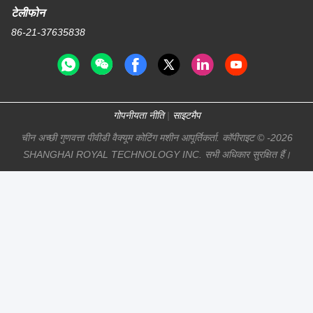
टेलीफोन
86-21-37635838
गोपनीयता नीति
|
साइटमैप
चीन अच्छी गुणवत्ता पीवीडी वैक्यूम कोटिंग मशीन आपूर्तिकर्ता. कॉपीराइट © -2026
SHANGHAI ROYAL TECHNOLOGY INC. सभी अधिकार सुरक्षित हैं।