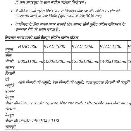
है; कम ओवरशूट के साथ सटीक वर्तमान नियंत्रण।
कैथोडिक आर्क स्रोत विशेष रूप से डिज़ाइन किए गए और लक्षित उपयोग को
अधिकतम करने के लिए निर्मित (कुछ लक्ष्यों के लिए 90% तक)
वैकल्पिक के लिए बायस पावर सप्लाई और आयन सोर्स यूनिट अंतिम परिष्करण के
उज्ज्वल रंगों को सक्षम करता है।
सिस्टल ग्लास मल्टी आर्क वैक्यूम कोटिंग मशीन मॉडल
RTAC-900
RTAC-1000
RTAC-1250
RTAC-1400
R
नमूना
चैंबर
भीतरी
900x1100mm
1000x1200mm
1250x1350mm
1400x1600mm
1
आकार
बिजली
की
आर्क बिजली की आपूर्ति, रेशा बिजली की आपूर्ति, पल्स पूर्वाग्रह बिजली की आपूर्ति
आपूर्ति
प्रकार
वैक्यूम
चैम्बर की
वर्टिकल फ्रंट डोर स्ट्रक्चर, रियर एयर एग्जॉस्ट सिस्टम और डबल लेयर वाटर कू
संरचना
वैक्यूम
चैम्बर की
स्टेनलेस स्टील 304 / 316L
सामग्री