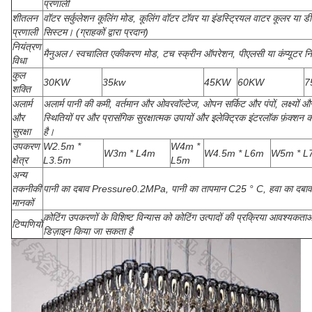
प्रणाली
शीतलन
वॉटर सर्कुलेशन कूलिंग मोड, कूलिंग वॉटर टॉवर या इंडस्ट्रियल वाटर कूलर या डी
प्रणाली
सिस्टम। (ग्राहकों द्वारा प्रदान)
नियंत्रण
मैनुअल / स्वचालित एकीकरण मोड, टच स्क्रीन ऑपरेशन, पीएलसी या कंप्यूटर नि
विधा
कुल
30KW
35kw
45KW
60KW
7
शक्ति
अलार्म
अलार्म पानी की कमी, वर्तमान और ओवरवॉल्टेज, ओपन सर्किट और पंपों, लक्ष्यों औ
और
स्थितियों पर और प्रासंगिक सुरक्षात्मक उपायों और इलेक्ट्रिक इंटरलॉक फ़ंक्शन 
सुरक्षा
है।
उपकरण
W2.5m *
W4m *
W3m * L4m
W4.5m * L6m
W5m * L
क्षेत्र
L3.5m
L5m
अन्य
तकनीकी
पानी का दबाव Pressure0.2MPa, पानी का तापमान C25 ° C, हवा का दब
मानकों
कोटिंग उपकरणों के विशिष्ट विन्यास को कोटिंग उत्पादों की प्रक्रिया आवश्यकता
टिप्पणियों
डिज़ाइन किया जा सकता है