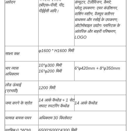
आवेदन
कंप्यूटर, टेलीविजन, कैमरे;
एबीएस+पीसी, पीए,
घरेलू उपकरण: एयर कंडीशनर,
पीईईसी आदि।
वाशिंग मशीन, वैक्यूम क्लीनर
बाथरूम और रसोई के उपकरण;
ऑटोमोबाइल उद्योगः प्लास्टिक के
आंतरिक और बाहरी परिष्करण,
LOGO
φ1600 * H1600 मिमी
साक्ष्य कक्ष
10*φ300 मिमी
भार व्यास
6*φ420mm + 8*φ350mm
16*φ200 मिमी
अधिकतम
लोड ऊंचाई
1200 मिमी
(प्रभावी)
14 आर्क कैथोड + 1 सेट
जमा करने के स्रोत
14 आर्क कैथोड
सपाट स्पटरिंग कैथोड
पल्सड बायस पावर
अधिकतम 30 किलोवाट
पदचिह्न (L*W*H)
6500*6000*4300 मिमी