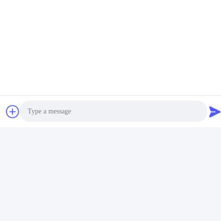
टैंटलम (Ta) पतली फिल्म
मैग्नेट्रॉन स्पटरिंग जमाव
प्रणाली-RTSP1000
सबसे अच्छी कीमत पाएं
Photo
Video Call
Audio Call