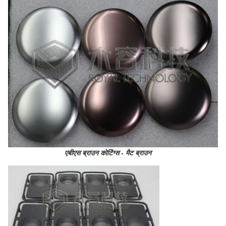
एबीएस ब्राउन कोटिंग्स - मैट ब्राउन