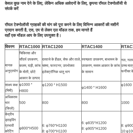
केवल कुछ नाम देने के लिए, लेकिन अधिक आवेदनों के लिए, कृपया रॉयल टेक्नोलॉजी से
संपर्क करें
रॉयल टेक्नोलॉजी ग्राहकों की मांग को पूरा करने के लिए विभिन्न आकारों की मशीनें
प्रदान करती है, एस, एम से लेकर एल मॉडल तक, हम मानते हैं
वहाँ एक मॉडल आप के लिए उपयुक्त है।
विवरण
RTAC1000
RTAC1200
RTAC1400
RTAC
चिकित्सा और
सौंदर्य उपकरण,
दरवाजे के हैंडल, सेफ और ताले,
स्वच्छता उपकरण, बाथरूम के
नल, नलस
मानक
कलम, घड़ी, कांच
चश्मा, फास्टनर, उपभोक्ता
उपकरण, मध्यम आकार के कांच
उच्च मात्
अनुप्रयोग
फर्नीचर 
के मोती, छोटे
इलेक्ट्रॉनिक धातु भाग
के सामान
आकार के उत्पाद
φ1000 *
साक्ष्य कक्ष
φ1200 * H1500
φ1600 
φ1400 * H1600
(मिमी)
H800
अधिकतम
भार
500
800
800
1000
(किलो)
केंद्रीय
ड्राइविंग
6: φ835*H1200
प्रभावी
6: φ760*H1100
8: φ90
φ800*H500
8: φ905*H1200
कोटिंग
8: φ700*H1100
10:φ1