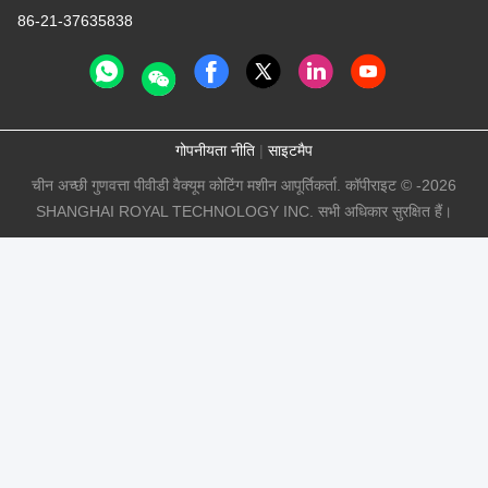
86-21-37635838
गोपनीयता नीति
|
साइटमैप
चीन अच्छी गुणवत्ता पीवीडी वैक्यूम कोटिंग मशीन आपूर्तिकर्ता. कॉपीराइट © -2026
SHANGHAI ROYAL TECHNOLOGY INC. सभी अधिकार सुरक्षित हैं।