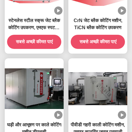
स्टेनलेस स्टील स्क्रू जेट ब्लैक
CrN जेट ब्लैक कोटिंग मशीन,
कोटिंग उपकरण, एमएफ स्पटरिंग
TiCN ब्लैक कोटिंग उपकरण
थिन फिल्म डिपोजिशन मशीन,
ग्रेफाइट पीवीडी कोटिंग
सबसे अच्छी कीमत पाएं
सबसे अच्छी कीमत पाएं
घड़ी और आभूषण पर काले कोटिंग
पीवीडी गहरी काली कोटिंग मशीन,
मशीन डीएलसी
एमएफ स्पटरिंग जमाव प्रणाली